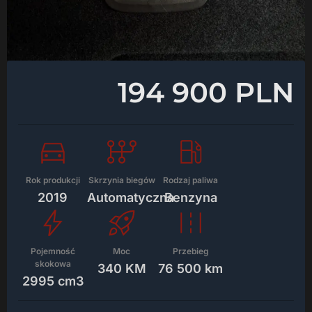
194 900 PLN
Rok produkcji
Skrzynia biegów
Rodzaj paliwa
2019
Automatyczna
Benzyna
Pojemność
Moc
Przebieg
skokowa
340 KM
76 500 km
2995 cm3