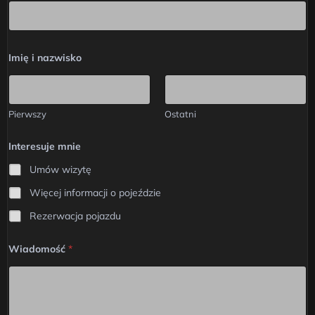
Imię i nazwisko
Pierwszy
Ostatni
Interesuje mnie
Umów wizytę
Więcej informacji o pojeździe
Rezerwacja pojazdu
s
Wiadomość
*
a
m
o
c
h
ó