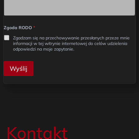
d
*
n
a
z
Zgoda RODO
*
w
i
Zgadzam się na przechowywanie przesłanych przeze mnie
s
informacji w tej witrynie internetowej do celów udzielenia
k
odpowiedzi na moje zapytanie.
o
Wyślij
Kontakt