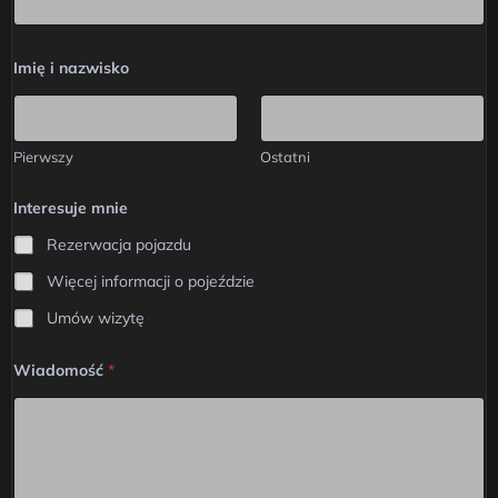
i
Imię i nazwisko
s
a
m
o
c
Pierwszy
Ostatni
h
ó
d
Interesuje mnie
Z
g
Rezerwacja pojazdu
o
d
Więcej informacji o pojeździe
a
Umów wizytę
Wiadomość
*