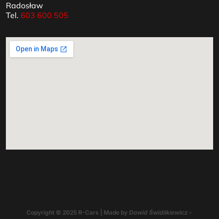
Radosław
Tel.
603 600 505
Copyright © 2025 R-Cars | Made by
Dawid Świdlikiewicz -