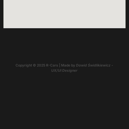
Copyright © 2025 R-Cars | Made by
Dawid Świdlikiewicz -
UX/UI Designer