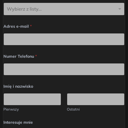
Wybierz z listy...
Adres e-mail
*
*
Numer Telefonu
*
W
y
b
i
e
r
z
Imię i nazwisko
N
u
m
e
Pierwszy
Ostatni
r
Interesuje mnie